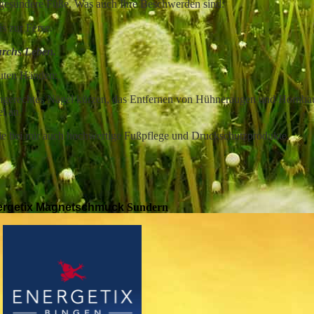
ig gesündere Füße. Was auch
Ihre
Beschwerden sind:
s zur Ferse.
urchs Leben.
guten Händen:
chgerechtes Nägel kürzen, das
Entfernen
von Hühneraugen und Hornhau
el
an.
e bei mir auch hochwertige Fußpflege und Druckschutzprodukte.
etix Magnetschmuck
Sundern