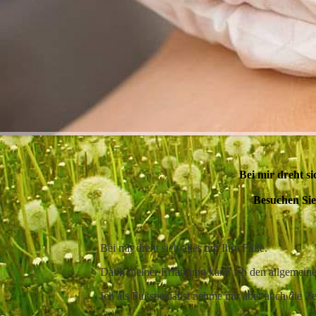
B
ei mir dreht s
Besuchen Sie
Bei mir dreht sich alles um Ihre Füße.
Dank meiner Erfahrung kann ich den allgemeine
Ich als Fußspezialist nehme mir aber auch die Z