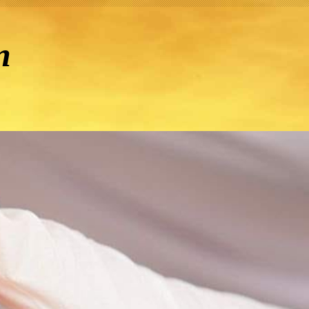
n
ge Kock