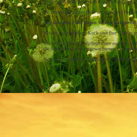
Dieser
ganzheitliche
Ansatz sorgt für langfrist
Ich nehme mich Ihrer Füße an, von den Zehen bi
Nur Gesunde Füße tragen Sie beschwingter d
Bei der Fachfußpflege Kock sind Ihre Füße in 
Ich biete in meiner Fußpflege unter anderem fa
die Behandlung von eingewachsenen Zehennäg
Neben den Fußpflege-Tätigkeiten, bekommen Si
Energ