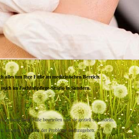
ich alles um Ihre Füße im medizinischen Bereich.
 mich im Fachfußpflege-Studio in Sundern.
n Zustand Ihrer Füße beurteilen und sie
gezielt behandeln.
eit, um den Ursachen der
Probleme
nachzugehen.