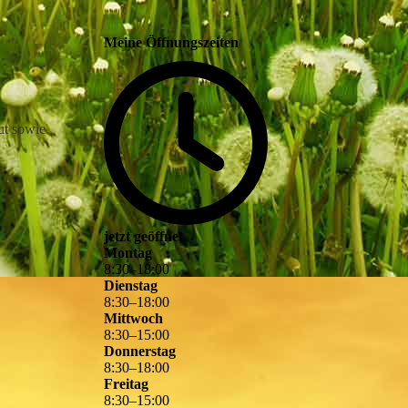
Meine Öffnungszeiten
t sowie
jetzt geöffnet
Montag
8
:
30
–
18
:
00
Dienstag
8
:
30
–
18
:
00
Mittwoch
8
:
30
–
15
:
00
Donnerstag
8
:
30
–
18
:
00
Freitag
8
:
30
–
15
:
00