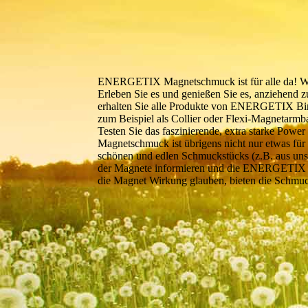
ENERGETIX Magnetschmuck ist für alle da! Wus
Erleben Sie es und genießen Sie es, anziehend
erhalten Sie alle Produkte von ENERGETIX Bin
zum B
eispiel als Collier oder Flexi-Magnetarm
Testen Sie das faszinierende, extra starke Power
Magnetschmuck ist übrigens nicht nur etwas für
schönen und edlen Schmuckstücks (z.B. aus un
der Magnete informieren und die ENERGETIX Bi
die Magnet Wirkung glauben, bieten die Schmuc