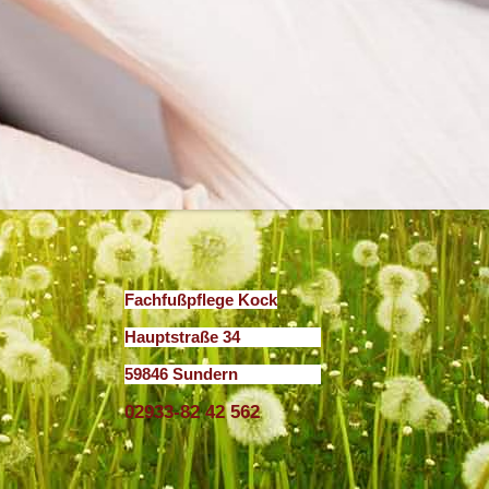
Fachfußpflege Kock
Hauptstraße 34
59846 Sundern
02933-82 42 562