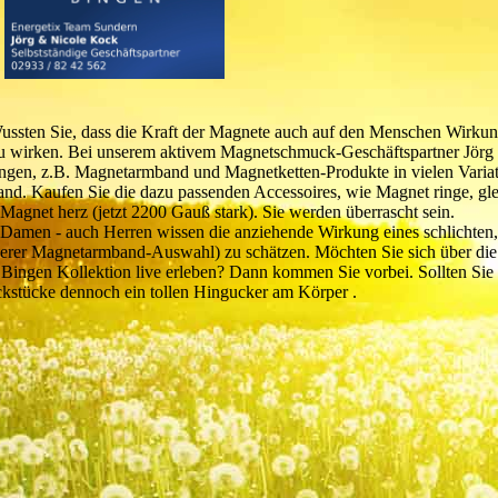
sten Sie, dass die Kraft der Magnete auch auf den Menschen Wirkun
 zu wirken. Bei unserem aktivem Magnetschmuck-Geschäftspartner Jörg
gen, z.B. Magnetarmband und Magnetketten-Produkte in vielen Variat
band. Kaufen Sie die dazu passenden Accessoires, wie Magnet ringe, gle
 Magnet herz (jetzt 2200 Gauß stark). Sie werden überrascht sein.
 Damen - auch Herren wissen die anziehende Wirkung eines schlichten,
serer Magnetarmband-Auswahl) zu schätzen. Möchten Sie sich über di
ngen Kollektion live erleben? Dann kommen Sie vorbei. Sollten Sie 
kstücke dennoch ein tollen Hingucker am Körper .